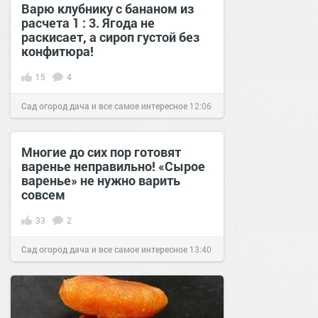
Варю клубнику с бананом из
расчета 1 : 3. Ягода не
раскисает, а сироп густой без
конфитюра!
15
4
Сад огород дача и все самое интересное
12:06
24 май 2019
Многие до сих пор готовят
варенье неправильно! «Сырое
варенье» не нужно варить
совсем
33
2
Сад огород дача и все самое интересное
13:40
22 мар 2018