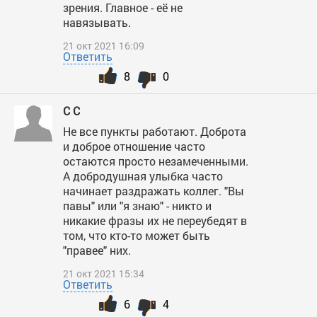
зрения. Главное - её не
навязывать.
21 окт 2021 16:09
Ответить
8
0
С С
Не все пункты работают. Доброта
и доброе отношение часто
остаются просто незамеченными.
А добродушная улыбка часто
начинает раздражать коллег. "Вы
павы" или "я знаю" - никто и
никакие фразы их не переубедят в
том, что кто-то может быть
"правее" них.
21 окт 2021 15:34
Ответить
6
4