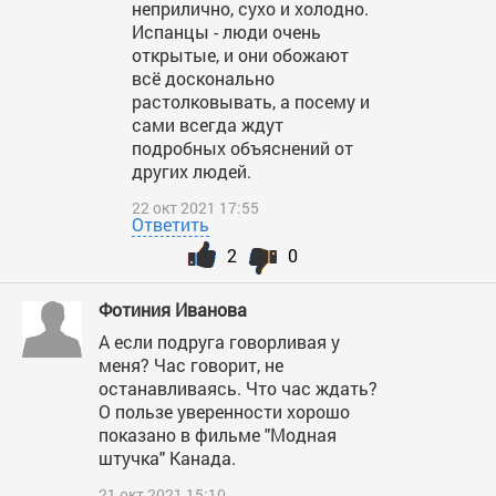
неприлично, сухо и холодно.
Испанцы - люди очень
открытые, и они обожают
всё досконально
растолковывать, а посему и
сами всегда ждут
подробных объяснений от
других людей.
22 окт 2021 17:55
Ответить
2
0
Фотиния Иванова
А если подруга говорливая у
меня? Час говорит, не
останавливаясь. Что час ждать?
О пользе уверенности хорошо
показано в фильме "Модная
штучка" Канада.
21 окт 2021 15:10