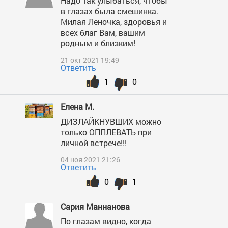
Надо так улыбаться, чтобы
в глазах была смешинка.
Милая Леночка, здоровья и
всех благ Вам, вашим
родным и близким!
21 окт 2021 19:49
Ответить
1
0
Елена М.
ДИЗЛАЙКНУВШИХ можно
только ОППЛЕВАТЬ при
личной встрече!!!
04 ноя 2021 21:26
Ответить
0
1
Cария Маннанова
По глазам видно, когда